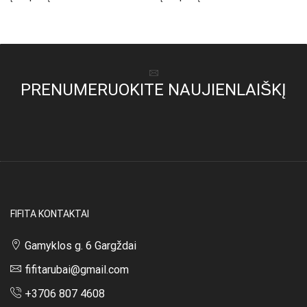
was:
is:
was:
is:
27,00 €.
19,00 €.
35,00 €.
25,00 €.
PRENUMERUOKITE NAUJIENLAIŠKĮ
FIFITA KONTAKTAI
Gamyklos g. 6 Gargždai
fifitarubai@gmail.com
+3706 807 4608