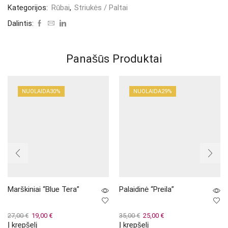
Kategorijos:
Rūbai
,
Striukės / Paltai
Dalintis:
Panašūs Produktai
NUOLAIDA
30%
NUOLAIDA
29%
Marškiniai “Blue Tera”
Palaidinė “Preila”
Original
Current
Original
Current
27,00
€
19,00
€
35,00
€
25,00
€
Į krepšelį
Į krepšelį
price
price
price
price