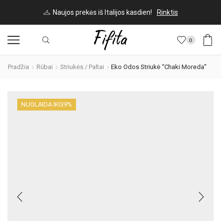
Naujos prekės iš Italijos kasdien!
Rinktis
0
Pradžia
Rūbai
Striukės / Paltai
Eko Odos Striukė “Chaki Moreda”
NUOLAIDA IKI
39%