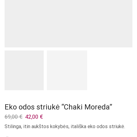
Eko odos striukė “Chaki Moreda”
Original
Current
69,00
€
42,00
€
price
price
Stilinga, itin aukštos kokybės, itališka eko odos striukė.
was:
is:
69,00 €.
42,00 €.