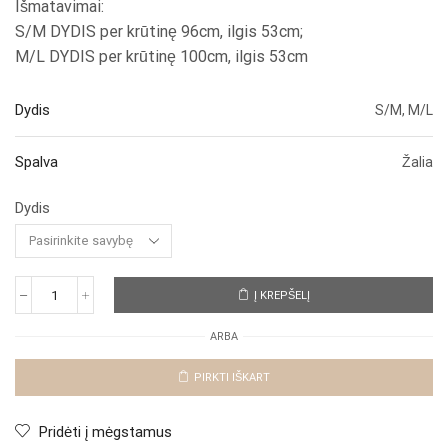
Išmatavimai:
S/M DYDIS per krūtinę 96cm, ilgis 53cm;
M/L DYDIS per krūtinę 100cm, ilgis 53cm
Dydis
S/M, M/L
Spalva
Žalia
Dydis
Į KREPŠELĮ
produkto
kiekis:
ARBA
Eko
odos
striukė
PIRKTI IŠKART
"Chaki
Moreda"
Pridėti į mėgstamus