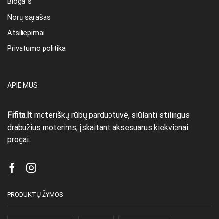
Bloga`s
Norų sąrašas
Atsiliepimai
Privatumo politika
APIE MUS
Fifita.lt
moteriškų rūbų parduotuvė, siūlanti stilingus
drabužius moterims, įskaitant aksesuarus kiekvienai
progai.
Facebook
Instagram
PRODUKTŲ ŽYMOS