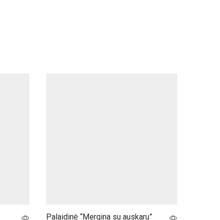
NUO
Palaidinė “Mergina su auskaru”
Palaidi