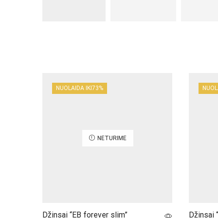
NUOLAIDA IKI
73%
NUOLA
NETURIME
Džinsai “EB forever slim”
Džinsai 