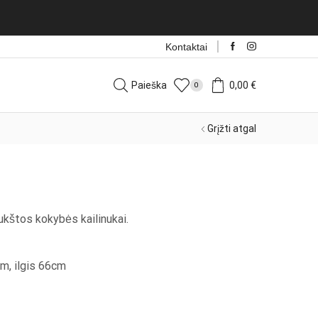
Naujos prekės iš Italijos k
Kontaktai
Paieška
0,00
€
0
Grįžti atgal
 aukštos kokybės kailinukai.
m, ilgis 66cm