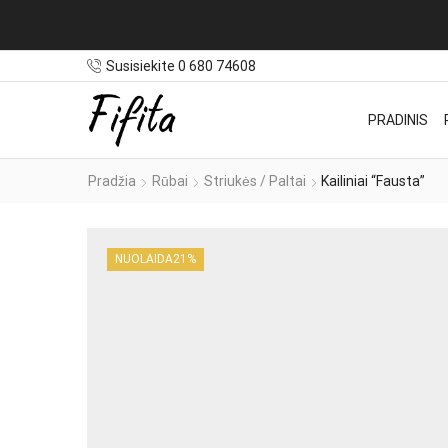
statymas NEMOKAMAS užsakymams nuo 100€
Susisiekite 0 680 74608
PRADINIS
Pradžia
Rūbai
Striukės / Paltai
Kailiniai “Fausta”
NUOLAIDA
21%