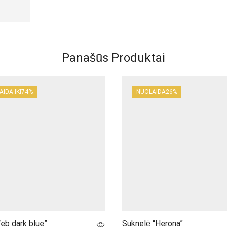
Panašūs Produktai
IDA IKI
74%
NUOLAIDA
26%
“eb dark blue”
Suknelė “Herona”