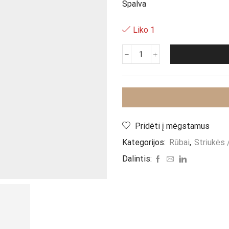
Spalva
Liko 1
produkto
kiekis:
Kailiniai
"Fausta"
Pridėti į mėgstamus
Kategorijos:
Rūbai
,
Striukės 
Dalintis: