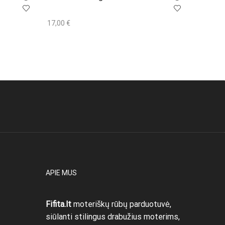
17,00
€
26,00
€
Į krepšelį
Į krepše
APIE MUS
Fifita.lt
moteriškų rūbų parduotuvė,
siūlanti stilingus drabužius moterims,