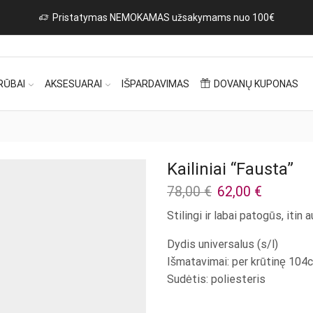
RŪBAI
AKSESUARAI
IŠPARDAVIMAS
DOVANŲ KUPONAS
Kailiniai “Fausta”
Original
Current
78,00
€
62,00
€
price
price
Stilingi ir labai patogūs, itin
was:
is:
78,00 €.
62,00 €.
Dydis universalus (s/l)
Išmatavimai: per krūtinę 104c
Sudėtis: poliesteris