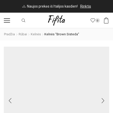
Naujos prekės iš Italijos kasdien!
Rinktis
0
Pradžia
Rūbai
Kelnės
Kelnės “Brown Sisteda”