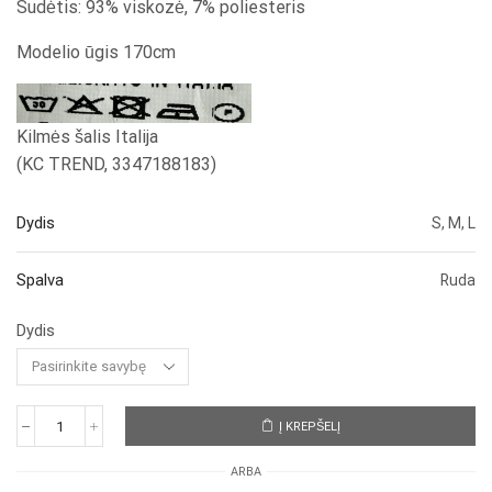
Sudėtis: 93% viskozė, 7% poliesteris
Modelio ūgis 170cm
Kilmės šalis Italija
(KC TREND, 3347188183)
Dydis
S, M, L
Spalva
Ruda
Dydis
Į KREPŠELĮ
produkto
kiekis:
ARBA
Kelnės