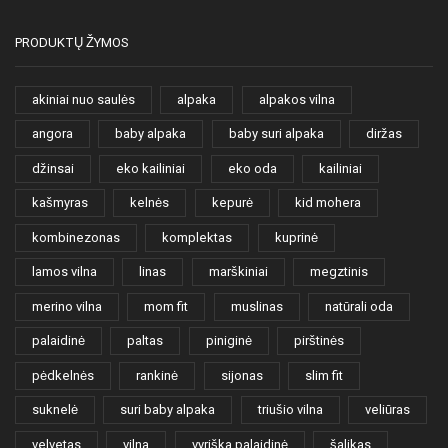
Facebook
Instagram
PRODUKTŲ ŽYMOS
akiniai nuo saulės
alpaka
alpakos vilna
angora
baby alpaka
baby suri alpaka
diržas
džinsai
eko kailiniai
eko oda
kailiniai
kašmyras
kelnės
kepurė
kid mohera
kombinezonas
komplektas
kuprinė
lamos vilna
linas
marškiniai
megztinis
merino vilna
mom fit
muslinas
natūrali oda
palaidinė
paltas
piniginė
pirštinės
pėdkelnės
rankinė
sijonas
slim fit
suknelė
suri baby alpaka
triušio vilna
veliūras
velvetas
vilna
vyriška palaidinė
šalikas