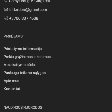
Gamyklos g. 6 Gargždai
fifitarubai@gmail.com
+3706 807 4608
PIRKĖJAMS
Pristatymo informacija
Prekių grąžinimas ir keitimas
Atsiskaitymo būdai
Paslaugų teikimo sąlygos
Apie mus
Kontaktai
NAUDINGOS NUORODOS