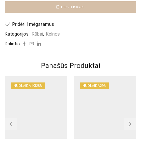
"Brown
Sisteda"
PIRKTI IŠKART
Pridėti į mėgstamus
Kategorijos:
Rūbai
,
Kelnės
Dalintis:
Panašūs Produktai
NUOLAIDA IKI
28%
NUOLAIDA
29%