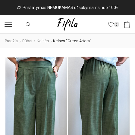
as NEMOKAMAS užsakymams nuo 100€
Naujos prek
0
Pradžia
Rūbai
Kelnės
Kelnės “Green Artera”