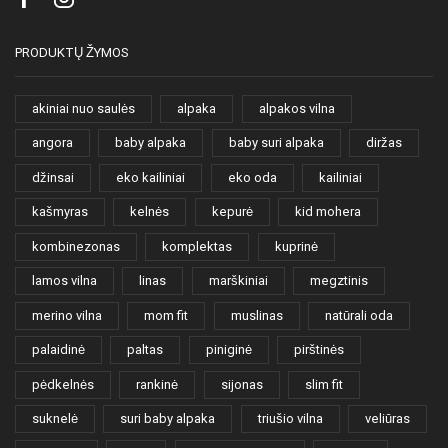
Facebook
Instagram
PRODUKTŲ ŽYMOS
akiniai nuo saulės
alpaka
alpakos vilna
angora
baby alpaka
baby suri alpaka
diržas
džinsai
eko kailiniai
eko oda
kailiniai
kašmyras
kelnės
kepurė
kid mohera
kombinezonas
komplektas
kuprinė
lamos vilna
linas
marškiniai
megztinis
merino vilna
mom fit
muslinas
natūrali oda
palaidinė
paltas
piniginė
pirštinės
pėdkelnės
rankinė
sijonas
slim fit
suknelė
suri baby alpaka
triušio vilna
veliūras