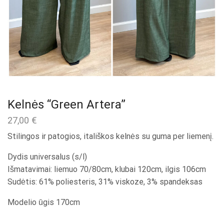
Kelnės “Green Artera”
27,00
€
Stilingos ir patogios, itališkos kelnės su guma per liemenį.
Dydis universalus (s/l)
Išmatavimai: liemuo 70/80cm, klubai 120cm, ilgis 106cm
Sudėtis: 61% poliesteris, 31% viskoze, 3% spandeksas
Modelio ūgis 170cm