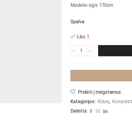
Modelio ūgis 170cm
Spalva
Liko 1
produkto
kiekis:
Komplektas
"Black
Amila"
Pridėti į mėgstamus
Kategorijos:
Rūbai
,
Komplekt
Dalintis: