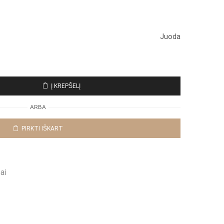
Juoda
Į KREPŠELĮ
ARBA
PIRKTI IŠKART
ai