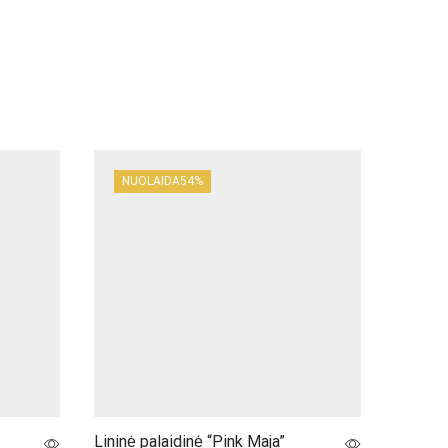
NUOLAIDA
54%
NUO
Lininė palaidinė “Pink Maja”
Suknelė