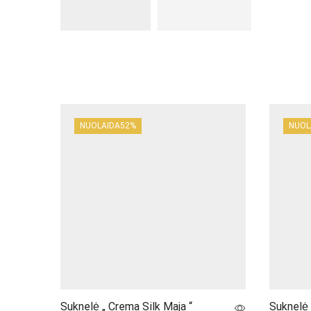
NUOLAIDA
52%
NUOLA
Suknelė „ Crema Silk Maja “
Suknelė 