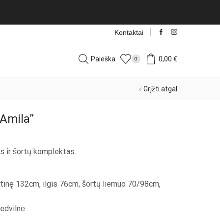
talijos kasdien!
Rinktis
Kontaktai
Paieška
0,00
€
0
Grįžti atgal
Amila”
ės ir šortų komplektas.
ūtinę 132cm, ilgis 76cm, šortų liemuo 70/98cm,
edvilnė