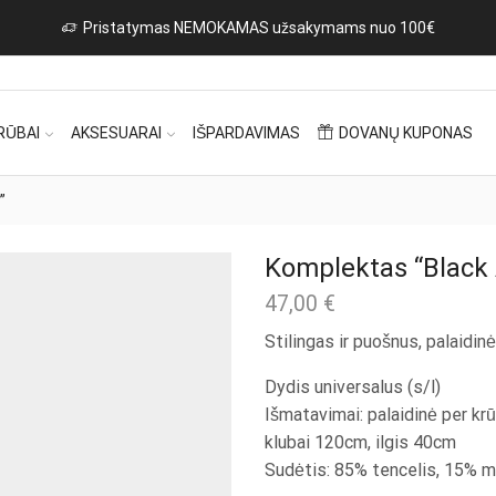
Naujos prekės iš I
RŪBAI
AKSESUARAI
IŠPARDAVIMAS
DOVANŲ KUPONAS
”
Komplektas “Black 
47,00
€
Stilingas ir puošnus, palaidin
Dydis universalus (s/l)
Išmatavimai: palaidinė per kr
klubai 120cm, ilgis 40cm
Sudėtis: 85% tencelis, 15% m