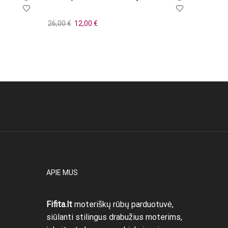
Original
Current
26,00
€
12,00
€
45,00
€
price
price
Į krepšelį
Į krepše
was:
is:
26,00 €.
12,00 €.
APIE MUS
Fifita.lt
moteriškų rūbų parduotuvė,
siūlanti stilingus drabužius moterims,