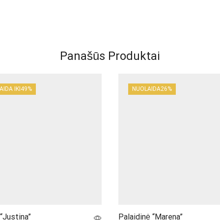
Panašūs Produktai
IDA IKI
49%
NUOLAIDA
26%
“Justina”
Palaidinė “Marena”