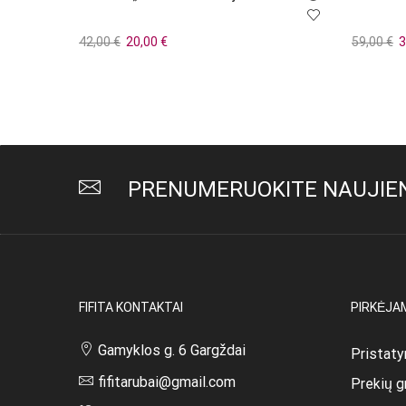
Original
Current
Or
42,00
€
20,00
€
59,00
€
3
price
price
p
Į krepšelį
Pasirink
was:
is:
w
42,00 €.
20,00 €.
5
PRENUMERUOKITE NAUJIEN
FIFITA KONTAKTAI
PIRKĖJA
Gamyklos g. 6 Gargždai
Pristaty
fifitarubai@gmail.com
Prekių g