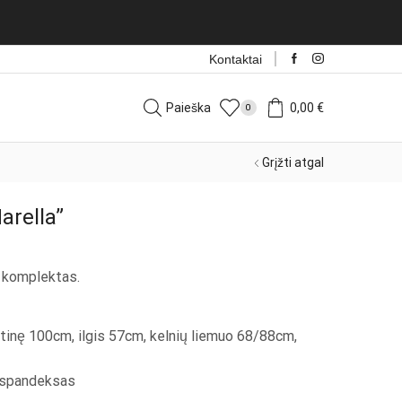
Kontaktai
Paieška
0,00
€
0
Grįžti atgal
arella”
as komplektas.
ūtinę 100cm, ilgis 57cm, kelnių liemuo 68/88cm,
% spandeksas