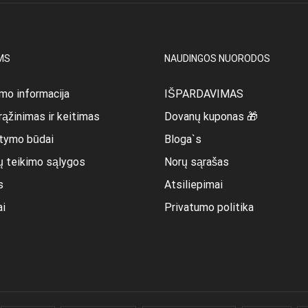
MS
NAUDINGOS NUORODOS
mo informacija
IŠPARDAVIMAS
rąžinimas ir keitimas
Dovanų kuponas 🎁
itymo būdai
Bloga`s
ų teikimo sąlygos
Norų sąrašas
s
Atsiliepimai
ai
Privatumo politika