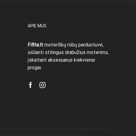
chosen
on
the
product
APIE MUS
page
Fifita.lt
moteriškų rūbų parduotuvė,
siūlanti stilingus drabužius moterims,
įskaitant aksesuarus kiekvienai
progai.
Facebook
Instagram