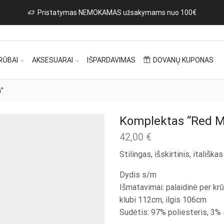
Pristatymas NEMOKAMAS užsakymams nuo 100€
RŪBAI
AKSESUARAI
IŠPARDAVIMAS
DOVANŲ KUPONAS
a”
Komplektas “Red M
42,00
€
Stilingas, išskirtinis, itališk
Dydis s/m
Išmatavimai: palaidinė per kr
klubi 112cm, ilgis 106cm
Sudėtis: 97% poliesteris, 3