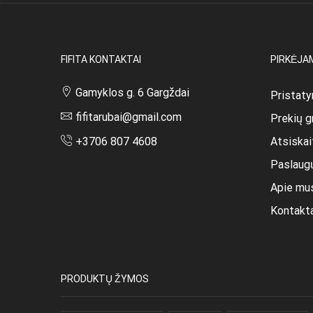
chosen
on
the
product
FIFITA KONTAKTAI
PIRKĖJA
page
Gamyklos g. 6 Gargždai
Pristaty
fifitarubai@gmail.com
Prekių g
Atsiska
+3706 807 4608
Paslaug
Apie mu
Kontakt
PRODUKTŲ ŽYMOS