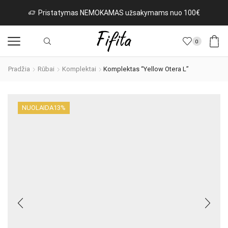
Pristatymas NEMOKAMAS užsakymams nuo 100€
0
Pradžia
Rūbai
Komplektai
Komplektas “Yellow Otera L”
NUOLAIDA
13%