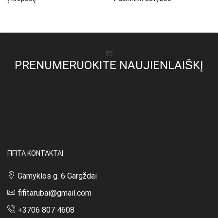
was:
is:
product
26,00 €.
19,00 €.
has
multiple
variants.
The
options
PRENUMERUOKITE NAUJIENLAIŠKĮ
may
be
chosen
on
the
product
page
FIFITA KONTAKTAI
Gamyklos g. 6 Gargždai
fifitarubai@gmail.com
+3706 807 4608