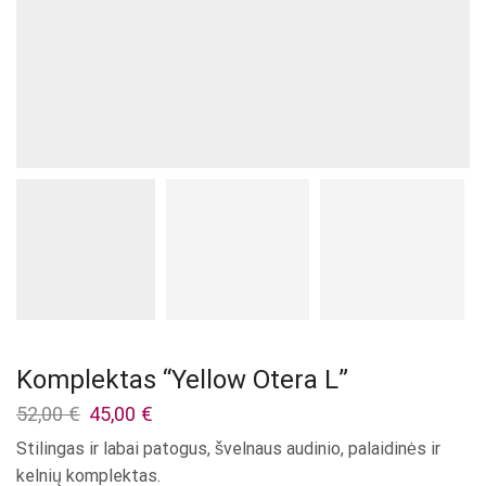
Komplektas “Yellow Otera L”
Original
Current
52,00
€
45,00
€
price
price
Stilingas ir labai patogus, švelnaus audinio, palaidinės ir
was:
is:
kelnių komplektas.
52,00 €.
45,00 €.