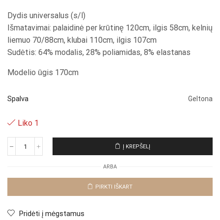
Dydis universalus (s/l)
Išmatavimai: palaidinė per krūtinę 120cm, ilgis 58cm, kelnių
liemuo 70/88cm, klubai 110cm, ilgis 107cm
Sudėtis: 64% modalis, 28% poliamidas, 8% elastanas
Modelio ūgis 170cm
Spalva
Geltona
Liko 1
Į KREPŠELĮ
produkto
kiekis:
ARBA
Komplektas
"Yellow
Otera
PIRKTI IŠKART
L"
Pridėti į mėgstamus