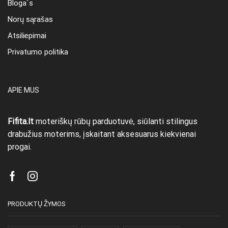
Bloga`s
Norų sąrašas
Atsiliepimai
Privatumo politika
APIE MUS
Fifita.lt
moteriškų rūbų parduotuvė, siūlanti stilingus
drabužius moterims, įskaitant aksesuarus kiekvienai
progai.
Facebook
Instagram
PRODUKTŲ ŽYMOS