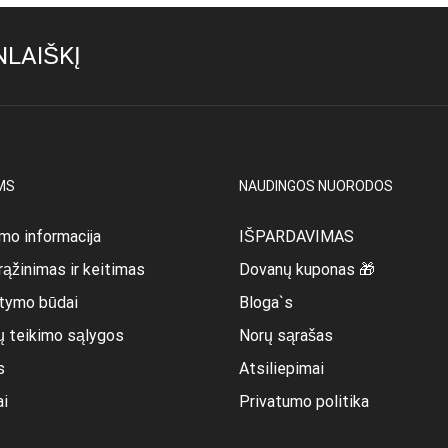
LAIŠKĮ
MS
NAUDINGOS NUORODOS
mo informacija
IŠPARDAVIMAS
rąžinimas ir keitimas
Dovanų kuponas 🎁
itymo būdai
Bloga`s
ų teikimo sąlygos
Norų sąrašas
s
Atsiliepimai
ai
Privatumo politika