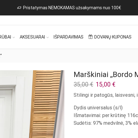
RŪBAI
AKSESUARAI
IŠPARDAVIMAS
DOVANŲ KUPONAS
”
Marškiniai ,,Bordo
Original
Current
35,00
€
15,00
€
price
price
Stilingi ir patogūs, laisvesni, i
was:
is:
35,00 €.
15,00 €.
Dydis universalus (s/l)
Išmatavimai: per krūtinę 116c
Sudėtis: 97% medvilnė, 3% el