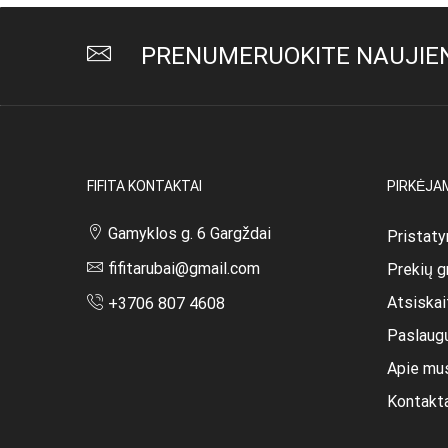
PRENUMERUOKITE NAUJIEN
FIFITA KONTAKTAI
PIRKĖJA
Gamyklos g. 6 Gargždai
Pristaty
fifitarubai@gmail.com
Prekių g
Atsiska
+3706 807 4608
Paslaug
Apie mu
Kontakt