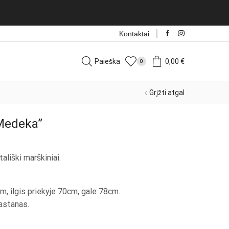
Naujos prekės iš Italijos kasdien!
Rinktis
Kontaktai
Paieška
0,00
€
0
Grįžti atgal
 Medeka”
tališki marškiniai.
m, ilgis priekyje 70cm, gale 78cm.
astanas.