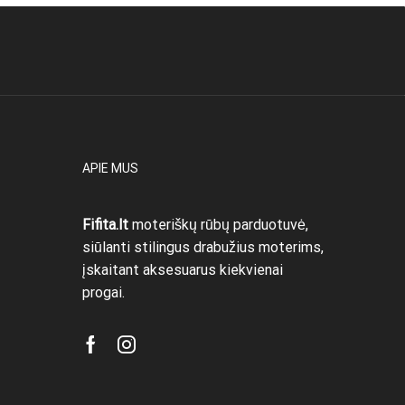
APIE MUS
Fifita.lt
moteriškų rūbų parduotuvė,
siūlanti stilingus drabužius moterims,
įskaitant aksesuarus kiekvienai
progai.
Facebook
Instagram