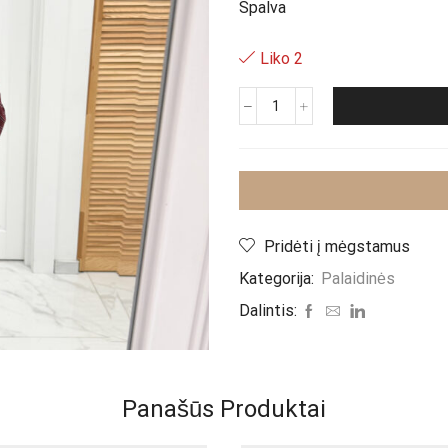
Spalva
Liko 2
produkto
kiekis:
Marškiniai
,,Bordo
Medeka"
Pridėti į mėgstamus
Kategorija:
Palaidinės
Dalintis:
Panašūs Produktai