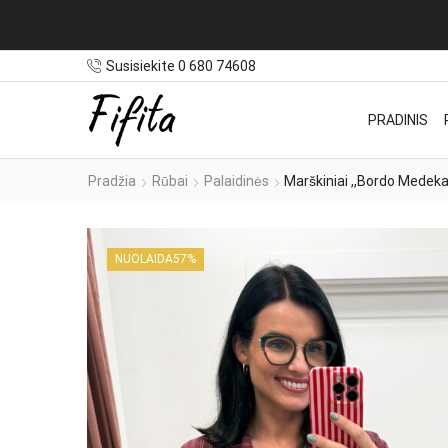
nuo 100€
Susisiekite 0 680 74608
PRADINIS
Pradžia
Rūbai
Palaidinės
Marškiniai ,,Bordo Medeka
NUOLAIDA
57%