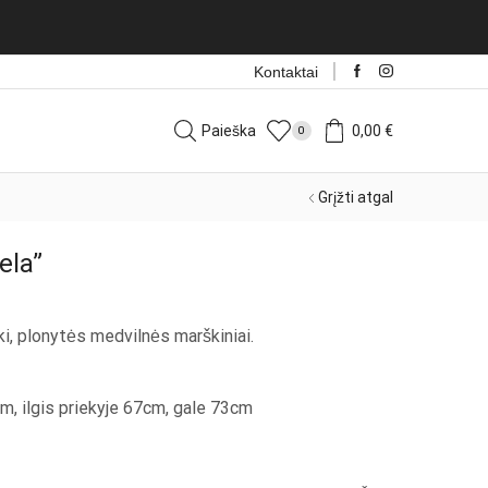
Kontaktai
Paieška
0,00
€
0
Grįžti atgal
ela”
iški, plonytės medvilnės marškiniai.
m, ilgis priekyje 67cm, gale 73cm