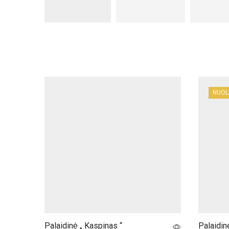
NUOL
Palaidinė „ Kaspinas “
Palaidin