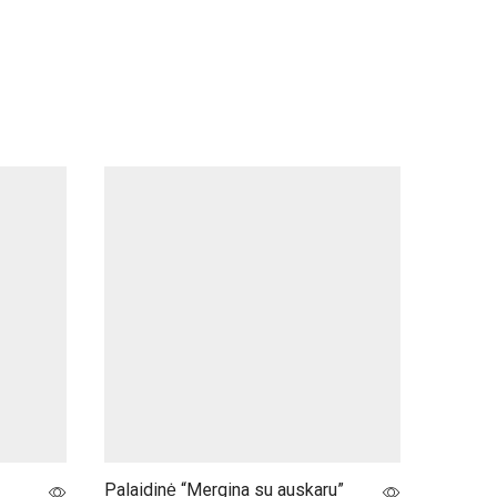
Palaidinė “Mergina su auskaru”
Marškini