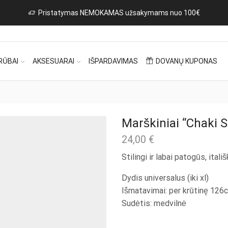
Naujos prekės iš Italijos kasdien!
Rinktis
RŪBAI
AKSESUARAI
IŠPARDAVIMAS
DOVANŲ KUPONAS
Marškiniai “Chaki S
24,00
€
Stilingi ir labai patogūs, ital
Dydis universalus (iki xl)
Išmatavimai: per krūtinę 126c
Sudėtis: medvilnė