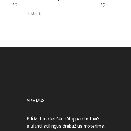
17,00
€
37,00
€
Į krepšelį
Į krepše
APIE MUS
Fifita.lt
moteriškų rūbų parduotuvė,
siūlanti stilingus drabužius moterims,