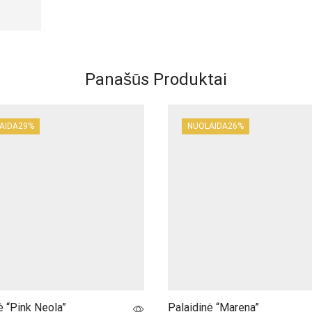
Panašūs Produktai
AIDA
29%
NUOLAIDA
26%
ė “Pink Neola”
Palaidinė “Marena”