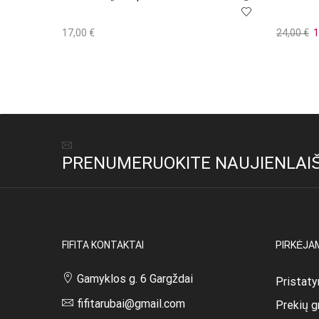
Or
17,00
€
24,00
€
1
p
Į krepšelį
Į krepšel
w
2
PRENUMERUOKITE NAUJIENLAIŠ
FIFITA KONTAKTAI
PIRKĖJA
Gamyklos g. 6 Gargždai
Pristaty
fifitarubai@gmail.com
Prekių g