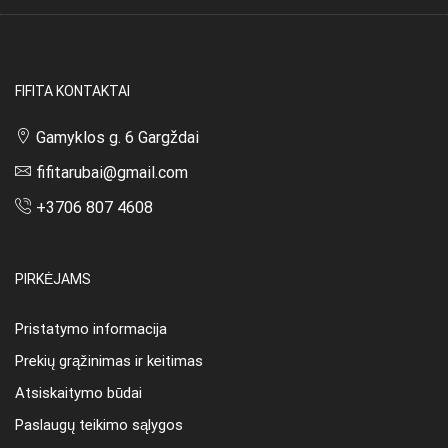
page
FIFITA KONTAKTAI
Gamyklos g. 6 Gargždai
fifitarubai@gmail.com
+3706 807 4608
PIRKĖJAMS
Pristatymo informacija
Prekių grąžinimas ir keitimas
Atsiskaitymo būdai
Paslaugų teikimo sąlygos