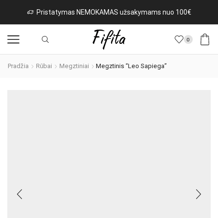
Pristatymas NEMOKAMAS užsakymams nuo 100€
0
Pradžia
Rūbai
Megztiniai
Megztinis “Leo Sapiega”