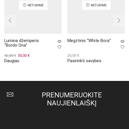
NETURIME
NETURIME
Lumina džemperis
Megztinis “White Bora”
“Bordo Ona”
Original
Current
42,00
€
30,00
€
26,00
€
Daugiau
Pasirinkti savybes
price
price
This
was:
is:
product
42,00 €.
30,00 €.
has
multiple
variants.
The
PRENUMERUOKITE
options
may
NAUJIENLAIŠKĮ
be
chosen
on
the
product