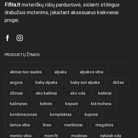
Fifita.lt
moteriškų rūbų parduotuvė, siūlanti stilingus
drabužius moterims, įskaitant aksesuarus kiekvienai
progai.
Facebook
Instagram
PRODUKTŲ ŽYMOS
akiniai nuo saulės
alpaka
alpakos vilna
angora
baby alpaka
baby suri alpaka
diržas
džinsai
eko kailiniai
eko oda
kailiniai
kašmyras
kelnės
kepurė
kid mohera
kombinezonas
komplektas
kuprinė
lamos vilna
linas
marškiniai
megztinis
merino vilna
mom fit
muslinas
natūrali oda