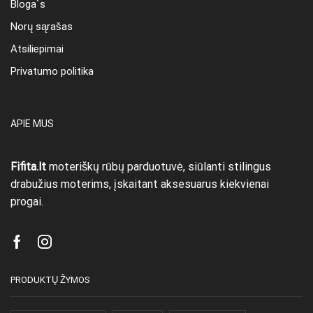
Bloga`s
Norų sąrašas
Atsiliepimai
Privatumo politika
APIE MUS
Fifita.lt
moteriškų rūbų parduotuvė, siūlanti stilingus
drabužius moterims, įskaitant aksesuarus kiekvienai
progai.
Facebook
Instagram
PRODUKTŲ ŽYMOS