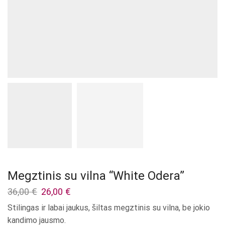
Megztinis su vilna “White Odera”
Original
Current
36,00
€
26,00
€
price
price
Stilingas ir labai jaukus, šiltas megztinis su vilna, be jokio
was:
is:
kandimo jausmo.
36,00 €.
26,00 €.