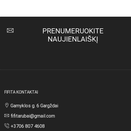
was:
is:
was:
is:
42,00 €.
32,00 €.
45,00 €.
32,00 €.
PRENUMERUOKITE
NAUJIENLAIŠKĮ
FIFITA KONTAKTAI
Gamyklos g. 6 Gargždai
fifitarubai@gmail.com
+3706 807 4608