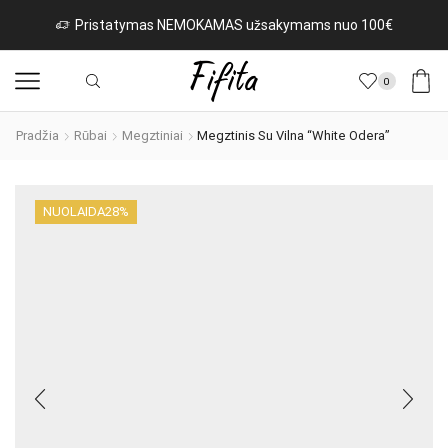
Pristatymas NEMOKAMAS užsakymams nuo 100€
0
Pradžia
Rūbai
Megztiniai
Megztinis Su Vilna “White Odera”
NUOLAIDA
28%