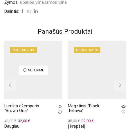
Žymos:
alpakos vilna
,
lamos vilna
Dalintis:
Panašūs Produktai
NUOLAIDA
24%
NUOLAIDA
29%
NETURIME
Lumina džemperis
Megztinis “Black
“Brown Ona”
Teliavia”
Original
Current
Original
Current
42,00
€
32,00
€
45,00
€
32,00
€
Daugiau
Į krepšelį
price
price
price
price