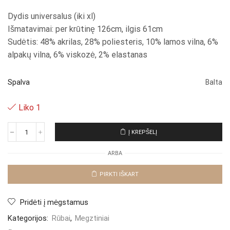
Dydis universalus (iki xl)
Išmatavimai: per krūtinę 126cm, ilgis 61cm
Sudėtis: 48% akrilas, 28% poliesteris, 10% lamos vilna, 6%
alpakų vilna, 6% viskozė, 2% elastanas
Spalva
Balta
Liko 1
Į KREPŠELĮ
produkto
kiekis:
ARBA
Megztinis
su
vilna
PIRKTI IŠKART
"White
Odera"
Pridėti į mėgstamus
Kategorijos:
Rūbai
,
Megztiniai