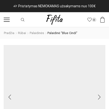
Pristatymas NEMOKAMAS užsakymams nuo 100€
0
Pradžia
Rūbai
Palaidinės
Palaidinė “Blue Cindi”