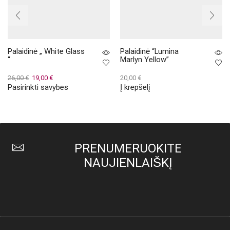
Palaidinė „ White Glass
Palaidinė “Lumina
“
Marlyn Yellow”
Original
Current
26,00
€
19,00
€
20,00
€
Pasirinkti savybes
Į krepšelį
price
price
This
was:
is:
product
26,00 €.
19,00 €.
has
multiple
variants.
The
PRENUMERUOKITE
options
may
NAUJIENLAIŠKĮ
be
chosen
on
the
product
page