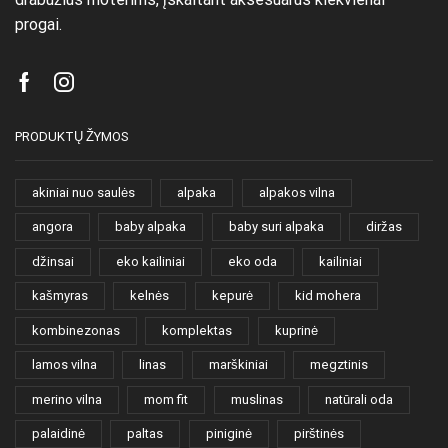
progai.
Facebook
Instagram
PRODUKTŲ ŽYMOS
akiniai nuo saulės
alpaka
alpakos vilna
angora
baby alpaka
baby suri alpaka
diržas
džinsai
eko kailiniai
eko oda
kailiniai
kašmyras
kelnės
kepurė
kid mohera
kombinezonas
komplektas
kuprinė
lamos vilna
linas
marškiniai
megztinis
merino vilna
mom fit
muslinas
natūrali oda
palaidinė
paltas
piniginė
pirštinės