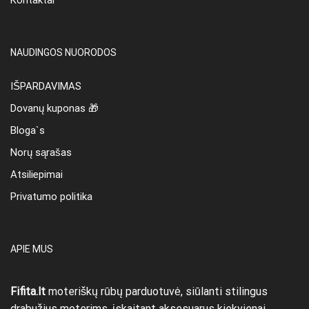
Kontaktai
NAUDINGOS NUORODOS
IŠPARDAVIMAS
Dovanų kuponas 🎁
Bloga`s
Norų sąrašas
Atsiliepimai
Privatumo politika
APIE MUS
Fifita.lt
moteriškų rūbų parduotuvė, siūlanti stilingus
drabužius moterims, įskaitant aksesuarus kiekvienai