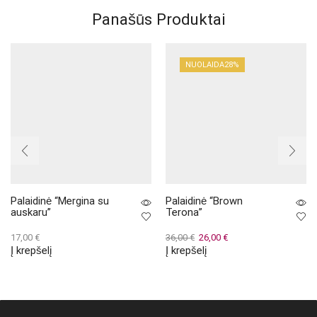
Panašūs Produktai
NUOLAIDA
28%
Palaidinė “Mergina su
Palaidinė “Brown
auskaru”
Terona”
Original
Current
17,00
€
36,00
€
26,00
€
Į krepšelį
Į krepšelį
price
price
was:
is:
36,00 €.
26,00 €.