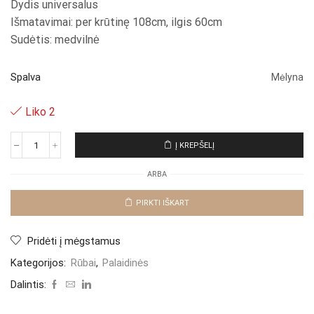
Dydis universalus
Išmatavimai: per krūtinę 108cm, ilgis 60cm
Sudėtis: medvilnė
Spalva
Mėlyna
Liko 2
Į KREPŠELĮ
produkto
kiekis:
ARBA
Palaidinė
"Blue
Gabriela"
PIRKTI IŠKART
Pridėti į mėgstamus
Kategorijos:
Rūbai
,
Palaidinės
Dalintis: