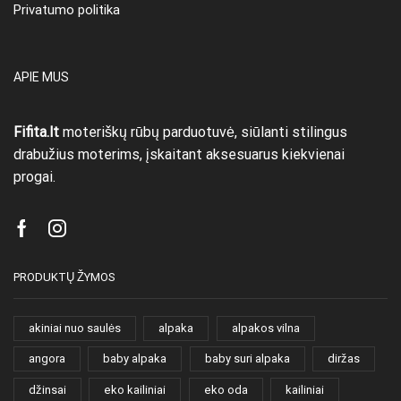
Privatumo politika
APIE MUS
Fifita.lt
moteriškų rūbų parduotuvė, siūlanti stilingus
drabužius moterims, įskaitant aksesuarus kiekvienai
progai.
Facebook
Instagram
PRODUKTŲ ŽYMOS
akiniai nuo saulės
alpaka
alpakos vilna
angora
baby alpaka
baby suri alpaka
diržas
džinsai
eko kailiniai
eko oda
kailiniai