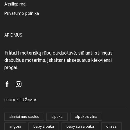
Atsiliepimai
Privatumo politika
APIE MUS
Fifita.lt
moteriškų rūbų parduotuvė, siūlanti stilingus
drabužius moterims, įskaitant aksesuarus kiekvienai
progai.
Facebook
Instagram
PRODUKTŲ ŽYMOS
akiniai nuo saulės
alpaka
alpakos vilna
angora
baby alpaka
baby suri alpaka
diržas