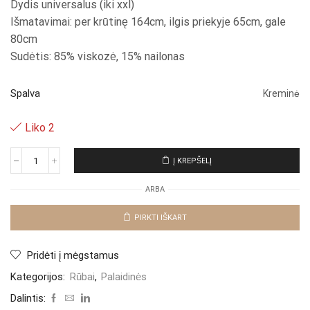
Dydis universalus (iki xxl)
Išmatavimai: per krūtinę 164cm, ilgis priekyje 65cm, gale
80cm
Sudėtis: 85% viskozė, 15% nailonas
Spalva
Kreminė
Liko 2
Į KREPŠELĮ
produkto
kiekis:
ARBA
Palaidinė
"Crema
Zeno"
PIRKTI IŠKART
Pridėti į mėgstamus
Kategorijos:
Rūbai
,
Palaidinės
Dalintis: