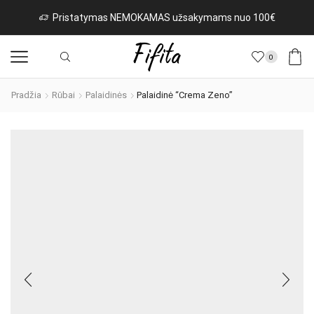
as NEMOKAMAS užsakymams nuo 100€
Naujos prek
0
Pradžia
Rūbai
Palaidinės
Palaidinė “Crema Zeno”