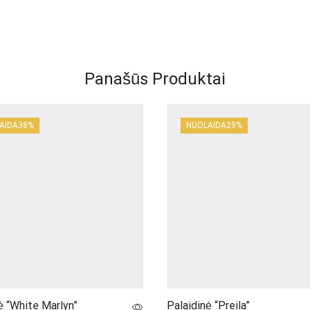
Panašūs Produktai
AIDA
38%
NUOLAIDA
29%
ė “White Marlyn”
Palaidinė “Preila”