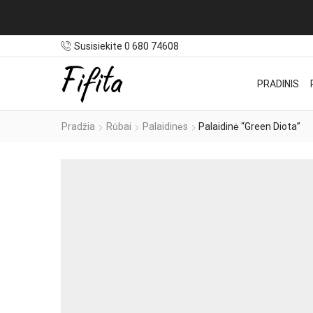
statymas NEMOKAMAS užsakymams nuo 100€
Susisiekite 0 680 74608
PRADINIS
Pradžia
Rūbai
Palaidinės
Palaidinė “Green Diota”