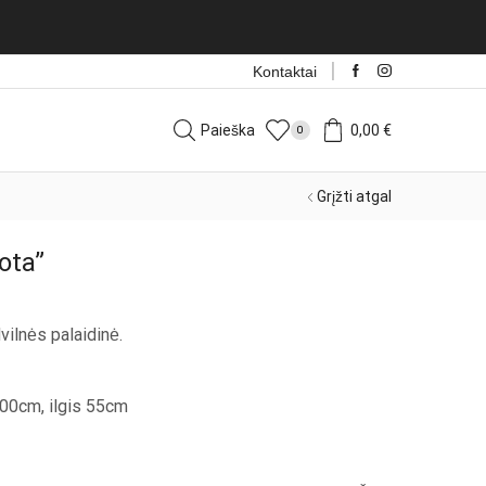
Naujos prekės iš Italijos k
Kontaktai
Paieška
0,00
€
0
Grįžti atgal
ota”
dvilnės palaidinė.
100cm, ilgis 55cm