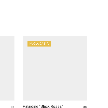
NUOLAIDA
21%
NUOL
Palaidinė “Black Roses”
Palaidi