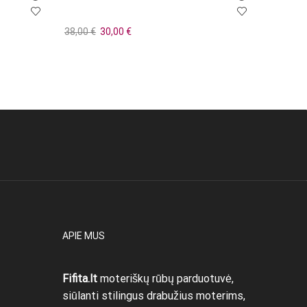
Original
Current
38,00
€
30,00
€
26,00
€
price
price
Į krepšelį
Pasirin
was:
is:
38,00 €.
30,00 €.
APIE MUS
Fifita.lt
moteriškų rūbų parduotuvė,
siūlanti stilingus drabužius moterims,