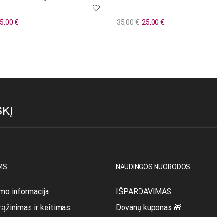
iginal
Current
Original
Current
5,00
€
35,00
€
25,00
€
rice
price
price
price
į
Į krepšelį
as:
is:
was:
is:
4,00 €.
15,00 €.
35,00 €.
25,00 €.
KĮ
MS
NAUDINGOS NUORODOS
mo informacija
IŠPARDAVIMAS
rąžinimas ir keitimas
Dovanų kuponas 🎁