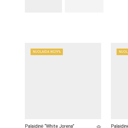
NUOLAIDA IKI
29%
NUOL
Palaidinė “White Jorena”
Palaidin