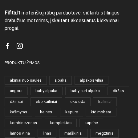
Fifita.lt
moteriškų rūbų parduotuvė, siūlanti stilingus
drabužius moterims, įskaitant aksesuarus kiekvienai
progai.
Facebook
Instagram
PRODUKTŲ ŽYMOS
akiniai nuo saulės
alpaka
alpakos vilna
angora
baby alpaka
baby suri alpaka
diržas
džinsai
eko kailiniai
eko oda
kailiniai
kašmyras
kelnės
kepurė
kid mohera
kombinezonas
komplektas
kuprinė
lamos vilna
linas
marškiniai
megztinis