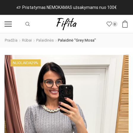
€
Naujos prekės iš Italijos kasdien!
Rinktis
0
Pradžia
Rūbai
Palaidinės
Palaidinė “Grey Mosa”
NUOLAIDA
29%