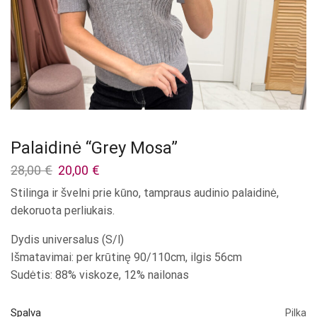
Palaidinė “Grey Mosa”
Original
Current
28,00
€
20,00
€
price
price
Stilinga ir švelni prie kūno, tampraus audinio palaidinė,
was:
is:
dekoruota perliukais.
28,00 €.
20,00 €.
Dydis universalus (S/l)
Išmatavimai: per krūtinę 90/110cm, ilgis 56cm
Sudėtis: 88% viskoze, 12% nailonas
Spalva
Pilka