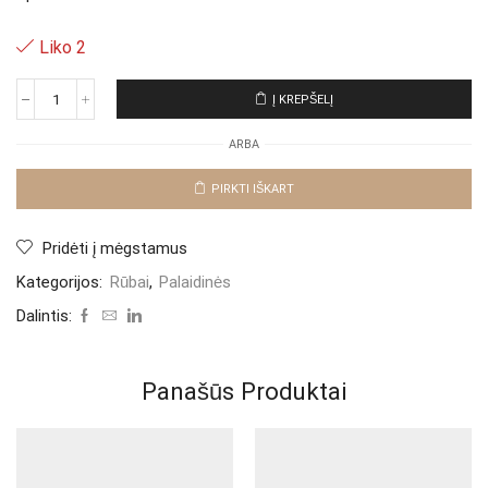
Liko 2
Į KREPŠELĮ
produkto
kiekis:
ARBA
Palaidinė
"Grey
Mosa"
PIRKTI IŠKART
Pridėti į mėgstamus
Kategorijos:
Rūbai
,
Palaidinės
Dalintis:
Panašūs Produktai