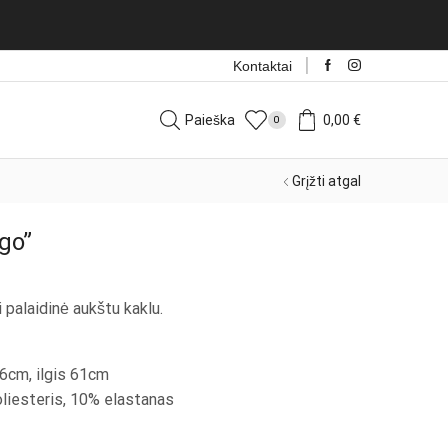
sdien!
Rinktis
Kontaktai
Paieška
0,00
€
0
Grįžti atgal
go”
 palaidinė aukštu kaklu.
96cm, ilgis 61cm
liesteris, 10% elastanas