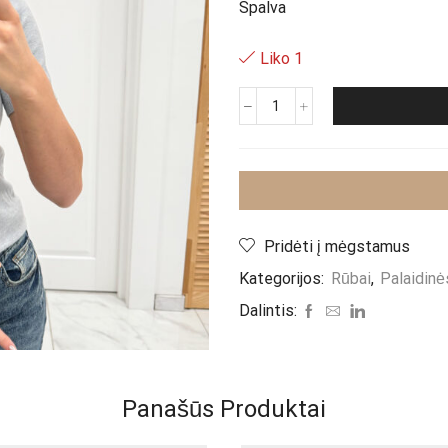
Spalva
Liko 1
produkto
kiekis:
Palaidinė
"Grey
Orego"
Pridėti į mėgstamus
Kategorijos:
Rūbai
,
Palaidinė
Dalintis:
Panašūs Produktai