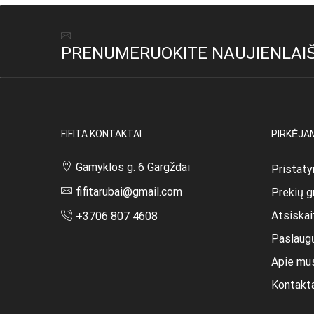
PRENUMERUOKITE NAUJIENLAIŠ
FIFITA KONTAKTAI
PIRKĖJA
Gamyklos g. 6 Gargždai
Pristaty
fifitarubai@gmail.com
Prekių g
Atsiska
+3706 807 4608
Paslaug
Apie mu
Kontakt