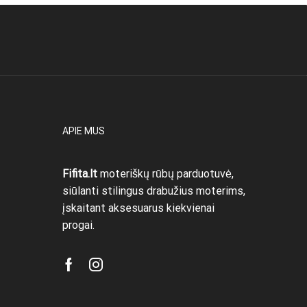
APIE MUS
Fifita.lt
moteriškų rūbų parduotuvė,
siūlanti stilingus drabužius moterims,
įskaitant aksesuarus kiekvienai
progai.
Facebook
Instagram