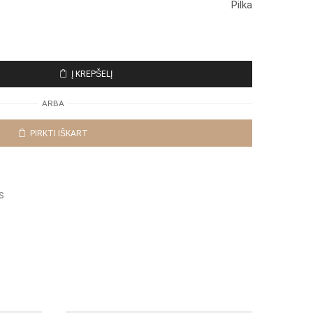
Pilka
Į KREPŠELĮ
ARBA
PIRKTI IŠKART
s