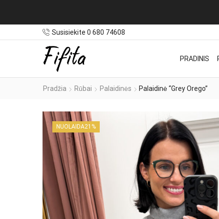
Susisiekite 0 680 74608
PRADINIS
Pradžia
Rūbai
Palaidinės
Palaidinė “Grey Orego”
NUOLAIDA
21%