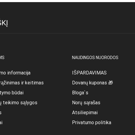
KĮ
MS
NAUDINGOS NUORODOS
mo informacija
IŠPARDAVIMAS
rąžinimas ir keitimas
Dovanų kuponas 🎁
itymo būdai
Bloga`s
ų teikimo sąlygos
Norų sąrašas
s
Atsiliepimai
ai
Privatumo politika