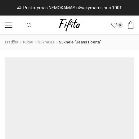
Pristatymas NEMOKAMAS užsakymams nuo 100€
0
Pradžia
Rūbai
Suknelės
Suknelė “Jeans Foerta”