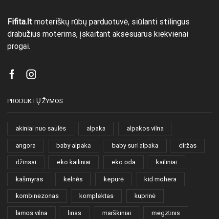
Fifita.lt
moteriškų rūbų parduotuvė, siūlanti stilingus
drabužius moterims, įskaitant aksesuarus kiekvienai
progai.
Facebook
Instagram
PRODUKTŲ ŽYMOS
akiniai nuo saulės
alpaka
alpakos vilna
angora
baby alpaka
baby suri alpaka
diržas
džinsai
eko kailiniai
eko oda
kailiniai
kašmyras
kelnės
kepurė
kid mohera
kombinezonas
komplektas
kuprinė
lamos vilna
linas
marškiniai
megztinis