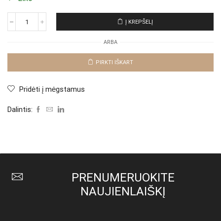
Į KREPŠELĮ
produkto
kiekis:
ARBA
Suknelė
"Jeans
Foerta"
PIRKTI IŠKART
Pridėti į mėgstamus
Dalintis:
PRENUMERUOKITE
NAUJIENLAIŠKĮ