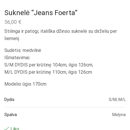
Suknelė “Jeans Foerta”
56,00
€
Stilinga ir patogi, itališka džinso suknelė su dirželiu per
liemenį.
Sudėtis: medvilnė
Išmatavimai:
S/M DYDIS per krūtinę 104cm, ilgis 126cm;
M/L DYDIS per krūtinę 110cm, ilgis 126cm
Modelio ūgis 170cm
Dydis
S/M, M/L
Spalva
Mėlyna
Liko