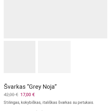
Švarkas “Grey Noja”
Original
Current
42,00
€
17,00
€
price
price
Stilingas, kokybiškas, itališkas švarkas su petukais.
was:
is:
42,00 €.
17,00 €.