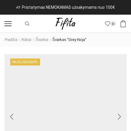
Pristatymas NEMOKAMAS užsakymams nuo 100€
0
Pradžia
Rūbai
Švarkai
Švarkas “Grey Noja”
NUOLAIDA
60%