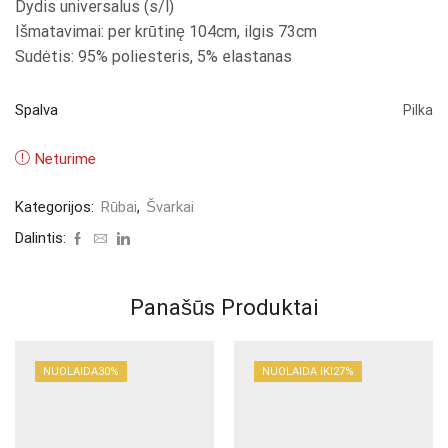
Dydis universalus (s/l)
Išmatavimai: per krūtinę 104cm, ilgis 73cm
Sudėtis: 95% poliesteris, 5% elastanas
Spalva
Pilka
Neturime
Kategorijos:
Rūbai
,
Švarkai
Dalintis:
Panašūs Produktai
NUOLAIDA
30%
NUOLAIDA IKI
27%