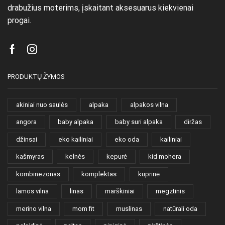
drabužius moterims, įskaitant aksesuarus kiekvienai
progai.
Facebook
Instagram
PRODUKTŲ ŽYMOS
akiniai nuo saulės
alpaka
alpakos vilna
angora
baby alpaka
baby suri alpaka
diržas
džinsai
eko kailiniai
eko oda
kailiniai
kašmyras
kelnės
kepurė
kid mohera
kombinezonas
komplektas
kuprinė
lamos vilna
linas
marškiniai
megztinis
merino vilna
mom fit
muslinas
natūrali oda