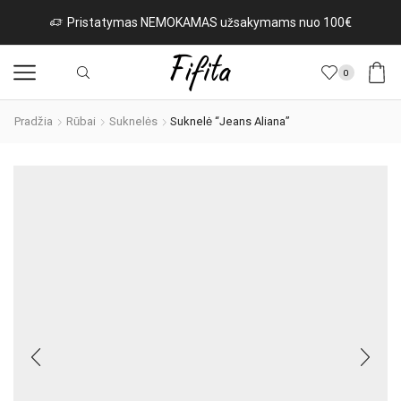
Pristatymas NEMOKAMAS užsakymams nuo 100€
0
Pradžia
Rūbai
Suknelės
Suknelė “Jeans Aliana”