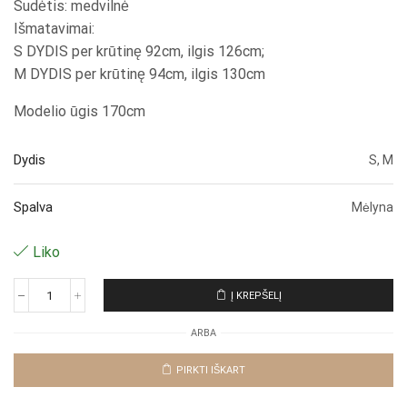
Sudėtis: medvilnė
Išmatavimai:
S DYDIS per krūtinę 92cm, ilgis 126cm;
M DYDIS per krūtinę 94cm, ilgis 130cm
Modelio ūgis 170cm
Dydis
S, M
Spalva
Mėlyna
Liko
Į KREPŠELĮ
produkto
kiekis:
ARBA
Suknelė
"Jeans
Aliana"
PIRKTI IŠKART