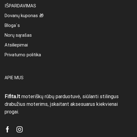
IŠPARDAVIMAS
Dovanų kuponas 🎁
Bloga`s
Norų sąrašas
Atsiliepimai
Privatumo politika
APIE MUS
Fifita.lt
moteriškų rūbų parduotuvė, siūlanti stilingus
drabužius moterims, įskaitant aksesuarus kiekvienai
progai.
Facebook
Instagram