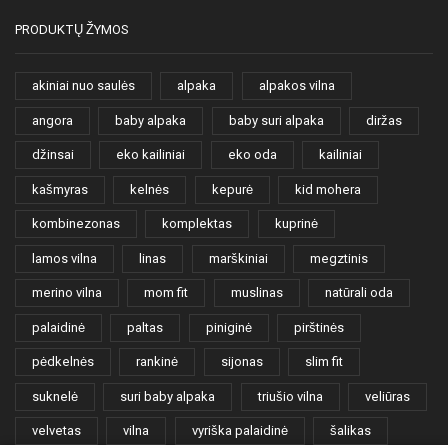
PRODUKTŲ ŽYMOS
akiniai nuo saulės
alpaka
alpakos vilna
angora
baby alpaka
baby suri alpaka
diržas
džinsai
eko kailiniai
eko oda
kailiniai
kašmyras
kelnės
kepurė
kid mohera
kombinezonas
komplektas
kuprinė
lamos vilna
linas
marškiniai
megztinis
merino vilna
mom fit
muslinas
natūrali oda
palaidinė
paltas
piniginė
pirštinės
pėdkelnės
rankinė
sijonas
slim fit
suknelė
suri baby alpaka
triušio vilna
veliūras
velvetas
vilna
vyriška palaidinė
šalikas