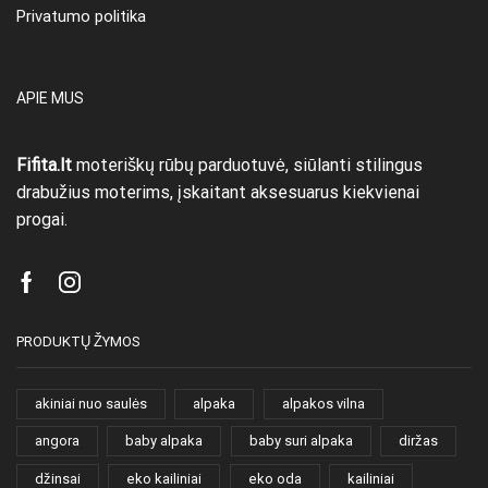
Privatumo politika
APIE MUS
Fifita.lt
moteriškų rūbų parduotuvė, siūlanti stilingus
drabužius moterims, įskaitant aksesuarus kiekvienai
progai.
Facebook
Instagram
PRODUKTŲ ŽYMOS
akiniai nuo saulės
alpaka
alpakos vilna
angora
baby alpaka
baby suri alpaka
diržas
džinsai
eko kailiniai
eko oda
kailiniai