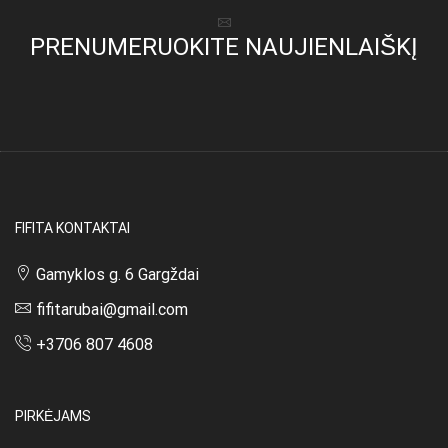
The
The
options
options
PRENUMERUOKITE NAUJIENLAIŠKĮ
may
may
be
be
chosen
chosen
on
on
the
the
product
product
page
page
FIFITA KONTAKTAI
Gamyklos g. 6 Gargždai
fifitarubai@gmail.com
+3706 807 4608
PIRKĖJAMS