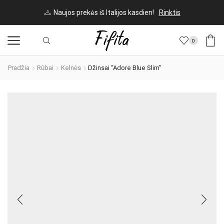
Naujos prekės iš Italijos kasdien!
Rinktis
0
Pradžia
Rūbai
Kelnės
Džinsai “Adore Blue Slim”