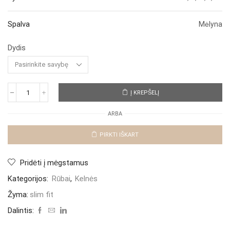
Spalva
Mėlyna
Dydis
Į KREPŠELĮ
produkto
kiekis:
ARBA
Džinsai
"Adore
Blue
PIRKTI IŠKART
Slim"
Pridėti į mėgstamus
Kategorijos:
Rūbai
,
Kelnės
Žyma:
slim fit
Dalintis: