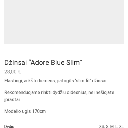
Džinsai “Adore Blue Slim”
28,00
€
Elastingi, aukšto liemens, patogūs ‘slim fit’ džinsai.
Rekomenduojame rinkti dydžiu didesnius, nei nešiojate
įprastai
Modelio ūgis 170cm
Dydis
XS, S, M, L, XL