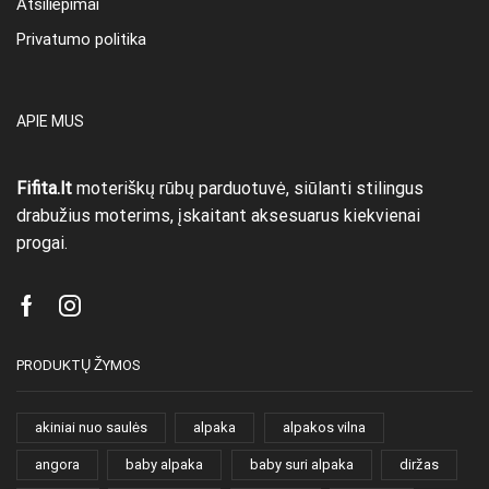
Atsiliepimai
Privatumo politika
APIE MUS
Fifita.lt
moteriškų rūbų parduotuvė, siūlanti stilingus
drabužius moterims, įskaitant aksesuarus kiekvienai
progai.
Facebook
Instagram
PRODUKTŲ ŽYMOS
akiniai nuo saulės
alpaka
alpakos vilna
angora
baby alpaka
baby suri alpaka
diržas