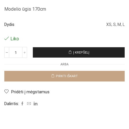
Modelio ūgis 170cm
Dydis
XS, S, M, L
Liko
Į KREPŠELĮ
produkto
kiekis:
ARBA
Džinsai
"Adore
Green"
PIRKTI IŠKART
Pridėti į mėgstamus
Dalintis: