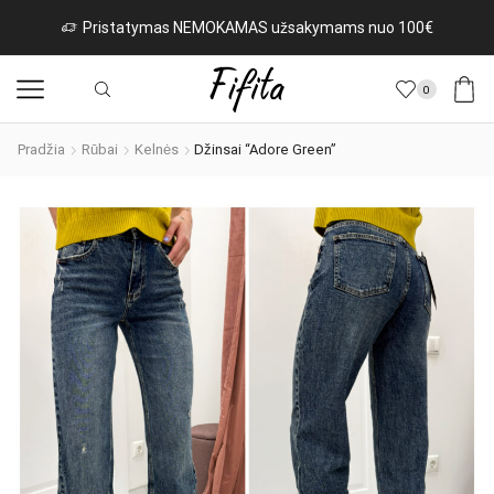
Pristatymas NEMOKAMAS užsakymams nuo 100€
0
Pradžia
Rūbai
Kelnės
Džinsai “Adore Green”