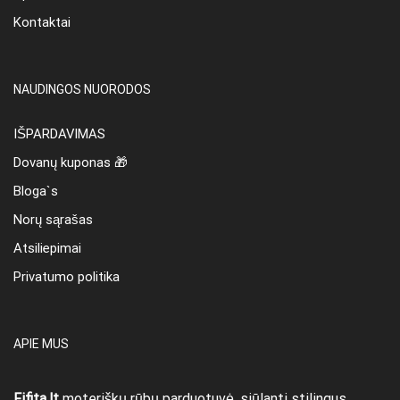
Kontaktai
NAUDINGOS NUORODOS
IŠPARDAVIMAS
Dovanų kuponas 🎁
Bloga`s
Norų sąrašas
Atsiliepimai
Privatumo politika
APIE MUS
Fifita.lt
moteriškų rūbų parduotuvė, siūlanti stilingus