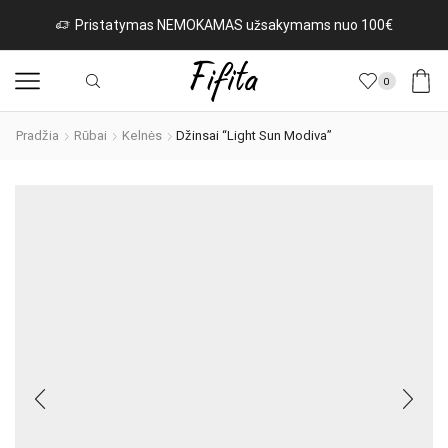
Pristatymas NEMOKAMAS užsakymams nuo 100€
0
Pradžia
Rūbai
Kelnės
Džinsai “Light Sun Modiva”