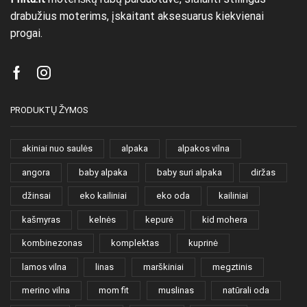
drabužius moterims, įskaitant aksesuarus kiekvienai
progai.
Facebook
Instagram
PRODUKTŲ ŽYMOS
akiniai nuo saulės
alpaka
alpakos vilna
angora
baby alpaka
baby suri alpaka
diržas
džinsai
eko kailiniai
eko oda
kailiniai
kašmyras
kelnės
kepurė
kid mohera
kombinezonas
komplektas
kuprinė
lamos vilna
linas
marškiniai
megztinis
merino vilna
mom fit
muslinas
natūrali oda