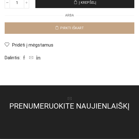
Į KREPŠELĮ
produkto
kiekis:
ARBA
Džinsai
"Light
Sun
PIRKTI IŠKART
Modiva"
Pridėti į mėgstamus
Dalintis:
PRENUMERUOKITE NAUJIENLAIŠKĮ