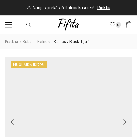
Naujos prekės iš Italijos kasdien!
Rinktis
0
Pradžia
Rūbai
Kelnės
Kelnės „ Black Tija “
NUOLAIDA IKI
79%