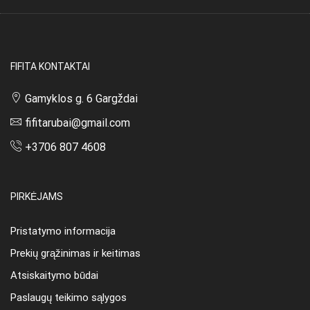
page
FIFITA KONTAKTAI
Gamyklos g. 6 Gargždai
fifitarubai@gmail.com
+3706 807 4608
PIRKĖJAMS
Pristatymo informacija
Prekių grąžinimas ir keitimas
Atsiskaitymo būdai
Paslaugų teikimo sąlygos