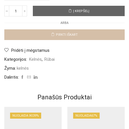
Į KREPŠELĮ
produkto
kiekis:
ARBA
Kelnės
„
Black
PIRKTI IŠKART
Tija
“
Pridėti į mėgstamus
Kategorijos:
Kelnės
,
Rūbai
Žyma:
kelnės
Dalintis:
Panašūs Produktai
NUOLAIDA IKI
39%
NUOLAIDA
67%