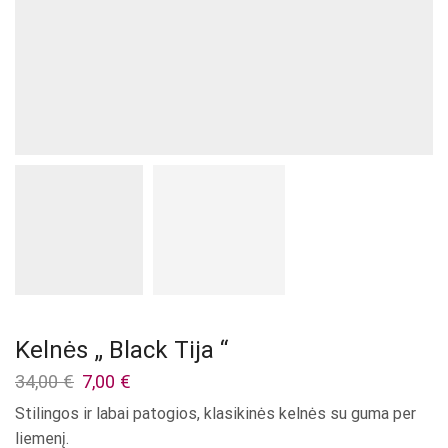
Kelnės „ Black Tija “
Original
Current
34,00
€
7,00
€
price
price
Stilingos ir labai patogios, klasikinės kelnės su guma per
was:
is:
liemenį.
34,00 €.
7,00 €.