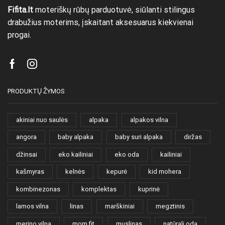
Fifita.lt
moteriškų rūbų parduotuvė, siūlanti stilingus
drabužius moterims, įskaitant aksesuarus kiekvienai
progai.
Facebook
Instagram
PRODUKTŲ ŽYMOS
akiniai nuo saulės
alpaka
alpakos vilna
angora
baby alpaka
baby suri alpaka
diržas
džinsai
eko kailiniai
eko oda
kailiniai
kašmyras
kelnės
kepurė
kid mohera
kombinezonas
komplektas
kuprinė
lamos vilna
linas
marškiniai
megztinis
merino vilna
mom fit
muslinas
natūrali oda