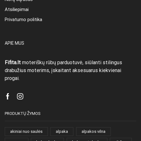
Atsiliepimai
Privatumo politika
APIE MUS
Fifita.lt
moteriškų rūbų parduotuvė, siūlanti stilingus
drabužius moterims, įskaitant aksesuarus kiekvienai
progai.
Facebook
Instagram
PRODUKTŲ ŽYMOS
akiniai nuo saulės
alpaka
alpakos vilna