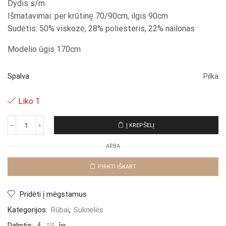
Dydis s/m
Išmatavimai: per krūtinę 70/90cm, ilgis 90cm
Sudėtis: 50% viskozė, 28% poliesteris, 22% nailonas
Modelio ūgis 170cm
Spalva
Pilka
Liko 1
Į KREPŠELĮ
produkto
kiekis:
ARBA
Suknelė
"Grey
Foega"
PIRKTI IŠKART
Pridėti į mėgstamus
Kategorijos:
Rūbai
,
Suknelės
Dalintis: