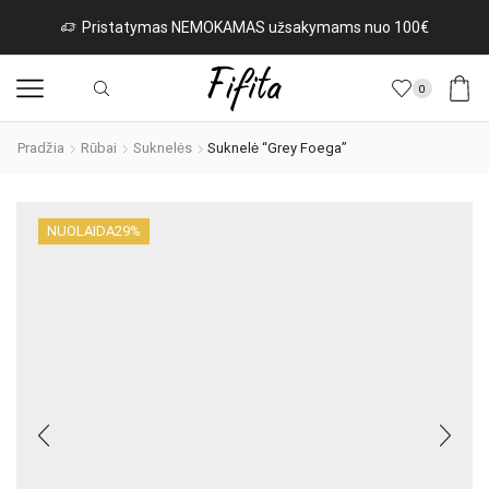
Pristatymas NEMOKAMAS užsakymams nuo 100€
0
Pradžia
Rūbai
Suknelės
Suknelė “Grey Foega”
NUOLAIDA
29%