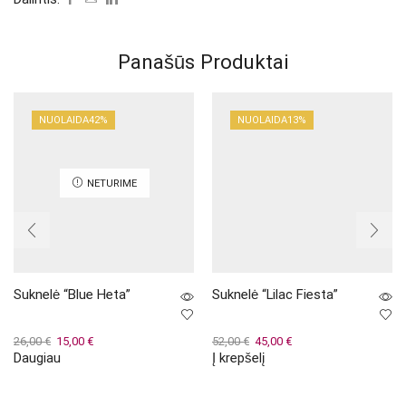
Panašūs Produktai
NUOLAIDA
42%
NUOLAIDA
13%
NETURIME
Suknelė “Blue Heta”
Suknelė “Lilac Fiesta”
Original
Current
Original
Current
26,00
€
15,00
€
52,00
€
45,00
€
Daugiau
Į krepšelį
price
price
price
price
was:
is:
was:
is:
26,00 €.
15,00 €.
52,00 €.
45,00 €.