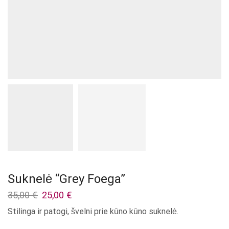
Suknelė “Grey Foega”
Original
Current
35,00
€
25,00
€
price
price
Stilinga ir patogi, švelni prie kūno kūno suknelė.
was:
is:
35,00 €.
25,00 €.